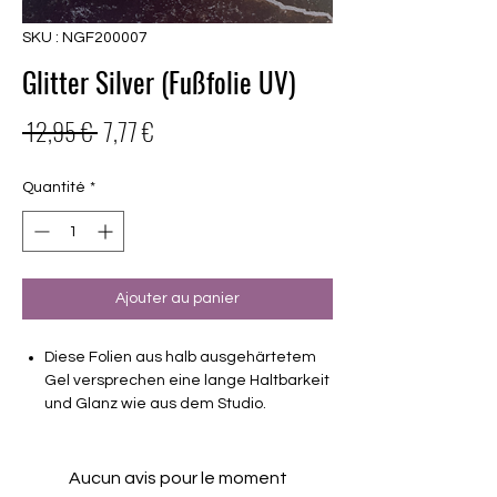
SKU : NGF200007
Glitter Silver (Fußfolie UV)
Prix
Prix
 12,95 € 
7,77 €
original
promotionnel
Quantité
*
Ajouter au panier
Diese Folien aus halb ausgehärtetem
Gel versprechen eine lange Haltbarkeit
und Glanz wie aus dem Studio.
Haltbarkeit 3-4 Wochen ohne Macken
brauchen keinen Unter- oder Überlack
Aucun avis pour le moment