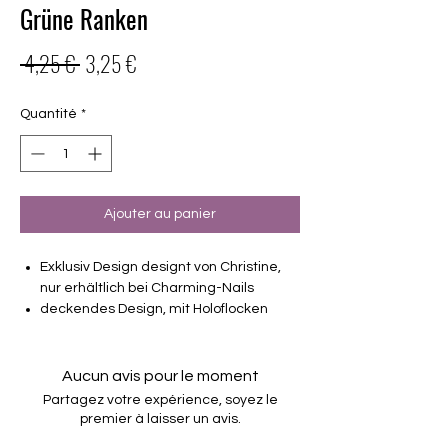
Grüne Ranken
Prix
Prix
 4,25 € 
3,25 €
original
promotionnel
Quantité
*
Ajouter au panier
Exklusiv Design designt von Christine,
nur erhältlich bei Charming-Nails
deckendes Design, mit Holoflocken
16 selbstklebende Nagelfolien
von unterschiedlicher Grösse (8.4mm –
16.5mm)
Aucun avis pour le moment
Für alle Nägel geeignet
Partagez votre expérience, soyez le
Halten bis zu 14 Tage
premier à laisser un avis.
Farbe: Blau-Grün-Ombre, Holoflocken-