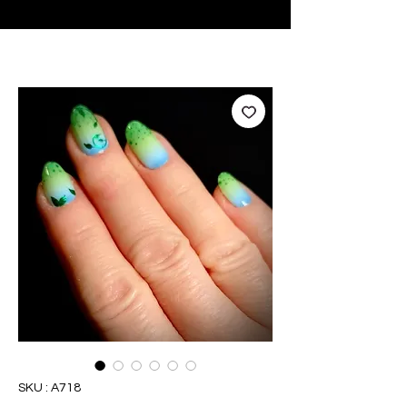
♥ Utilisation
d'IOSS
- Pas de frais d'importation
SKU : A718