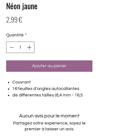
Néon jaune
Prix
2,99 €
Quantité
*
Ajouter au panier
Couvrant
16 feuilles d'ongles autocollantes
de différentes tailles (8,4 mm - 16,5
mm)
Convient à tous les ongles
Tenir jusqu'à 14 jours
Aucun avis pour le moment
Partagez votre expérience, soyez le
premier à laisser un avis.