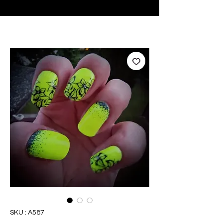
♥ Utilisation
d'IOSS
- Pas de frais d'importation
SKU : A587