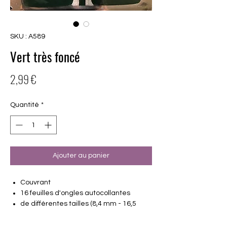
SKU : A589
Vert très foncé
Prix
2,99 €
Quantité
*
Ajouter au panier
Couvrant
16 feuilles d'ongles autocollantes
de différentes tailles (8,4 mm - 16,5
mm)
Convient à tous les ongles