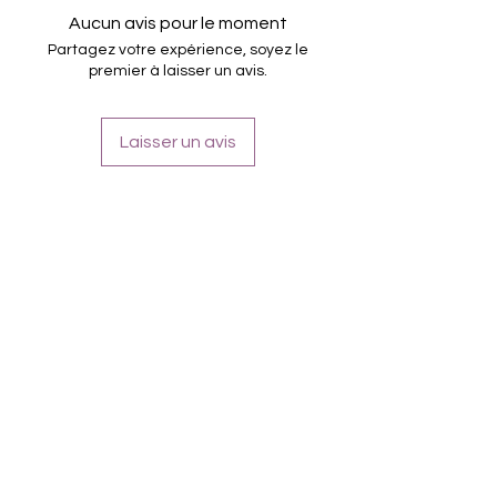
Dure jusqu'à 14 jours
Aucun avis pour le moment
Partagez votre expérience, soyez le
premier à laisser un avis.
Laisser un avis