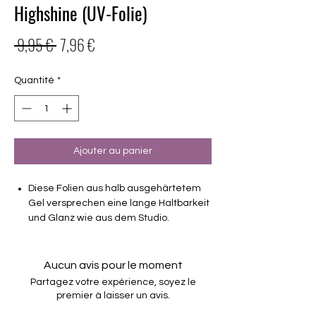
Highshine (UV-Folie)
Prix
Prix
 9,95 € 
7,96 €
original
promotionnel
Quantité
*
Ajouter au panier
Diese Folien aus halb ausgehärtetem
Gel versprechen eine lange Haltbarkeit
und Glanz wie aus dem Studio.
deckend
Haltbarkeit 3-4 Wochen ohne Macken
Aucun avis pour le moment
brauchen keinen Unter- oder Überlack
Partagez votre expérience, soyez le
müssen unter der Lampe ausgehärtet
premier à laisser un avis.
werden