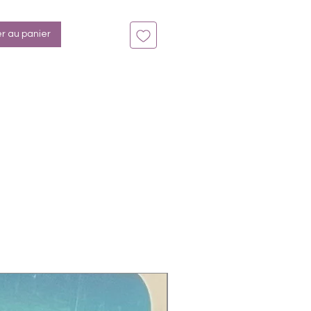
: Overlay, Schwarz, Hologlitter
offe:
er au panier
lic Acid, Polyurethane, Cellulose
Butyrate, Adipic Acid/Neopentyl,
rimellitic, Anhydride Copolymer,
 Citrate, Butyl Acetate, Ethyl
tos zeigen das Overlay auf
n Farben