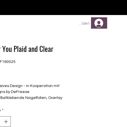
TREUEPROGRAMM
Mehr
Anmelden
r You Plaid and Clear
EF160025
Prix
sives Design - in Kooperation mit
gns by DeFreese
lbstklebende Nagelfolien, Overlay
unterschiedlicher Grösse (8.4mm –
mm)
é
*
lle Nägel geeignet
n bis zu 14 Tage