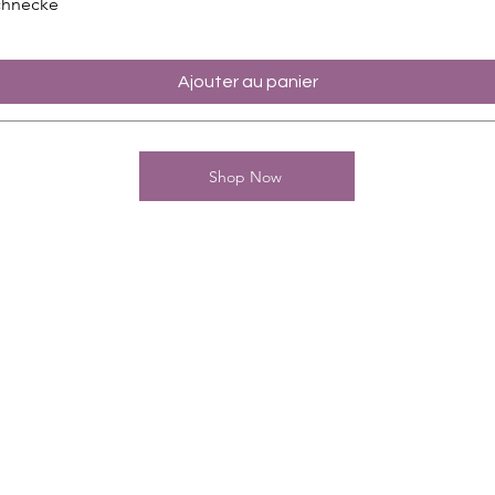
chnecke
Ajouter au panier
Shop Now
Kontakt
Charming-Nails
Thomas Stanelle
Im Seefeld 17
D-63667 Nidda