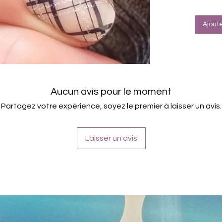
Farbe
Inhaltsst
Ajout
Polyacry
Acetate 
Glycol/T
Triethyl
Acetate
Aucun avis pour le moment
Tragefo
diverse
Partagez votre expérience, soyez le premier à laisser un avis.
Laisser un avis