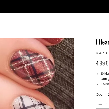
♥ Utilisation
d'IOSS
- Pas de frais d'importation
P GELS
OVERLAYS
UV FOLIEN
MEGASALE
I Hea
SKU : D
4,99 €
Exklu
Desi
16 se
von 
16.5
Quantit
Für a
Halte