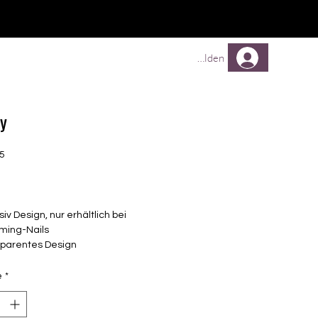
TREUEPROGRAMM
Mehr
Anmelden
ty
35
Prix
siv Design, nur erhältlich bei
ming-Nails
sparentes Design
elbstklebende Nagelfolien
unterschiedlicher Grösse (8.4mm –
é
*
mm)
lle Nägel geeignet