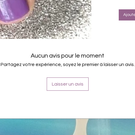
Halte
Farbe: W
Tragefot
Ajout
Aucun avis pour le moment
Partagez votre expérience, soyez le premier à laisser un avis.
Laisser un avis