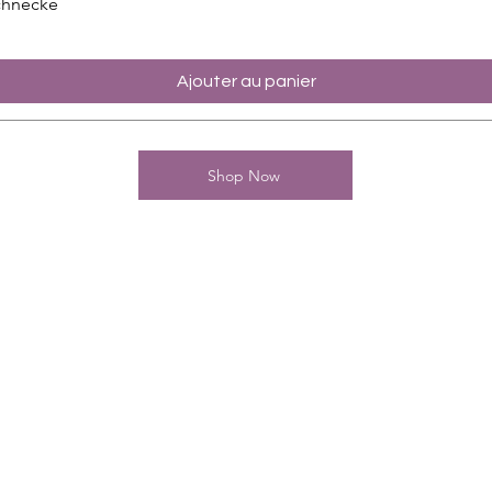
chnecke
Ajouter au panier
Shop Now
Kontakt
Charming-Nails
Thomas Stanelle
Im Seefeld 17
D-63667 Nidda