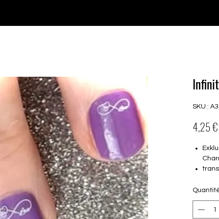
♥ Utilisation
d'IOSS
- Pas de frais d'importation
P GELS
OVERLAYS
UV FOLIEN
MEGASALE
Infini
SKU : A
4,25 €
Exklu
Char
tran
16 s
von 
Quantit
16.5
Für a