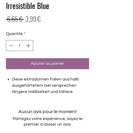
Irresistible Blue
Prix
Prix
 6,65 € 
3,99 €
original
promotionnel
Quantité
*
Ajouter au panier
Diese extradünnen Folien aus halb
ausgehärtetem Gel versprechen
längere Haltbarkeit und höhere
Stabilität als Nagellackfolien.
deckend
Aucun avis pour le moment
Haltbarkeit bis zu 2-3 Wochen ohne
Partagez votre expérience, soyez le
Macken
premier à laisser un avis.
brauchen keinen Unter- oder Überlack