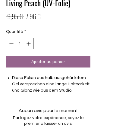
Living Peach (UV-Folie)
Prix
Prix
 9,95 € 
7,96 €
original
promotionnel
Quantité
*
Ajouter au panier
Diese Folien aus halb ausgehärtetem
Gel versprechen eine lange Haltbarkeit
und Glanz wie aus dem Studio.
Deckend
Haltbarkeit 3-4 Wochen ohne Macken
Aucun avis pour le moment
brauchen keinen Unter- oder Überlack
Partagez votre expérience, soyez le
müssen unter der Lampe ausgehärtet
premier à laisser un avis.
werden
verwendbar für Hände und Füsse