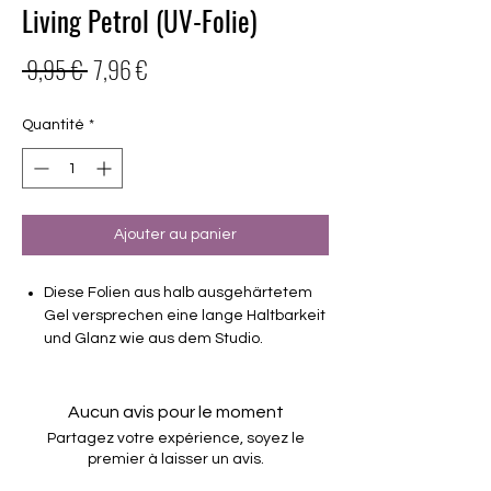
Living Petrol (UV-Folie)
Prix
Prix
 9,95 € 
7,96 €
original
promotionnel
Quantité
*
Ajouter au panier
Diese Folien aus halb ausgehärtetem
Gel versprechen eine lange Haltbarkeit
und Glanz wie aus dem Studio.
Deckend
Haltbarkeit 3-4 Wochen ohne Macken
Aucun avis pour le moment
brauchen keinen Unter- oder Überlack
Partagez votre expérience, soyez le
müssen unter der Lampe ausgehärtet
premier à laisser un avis.
werden