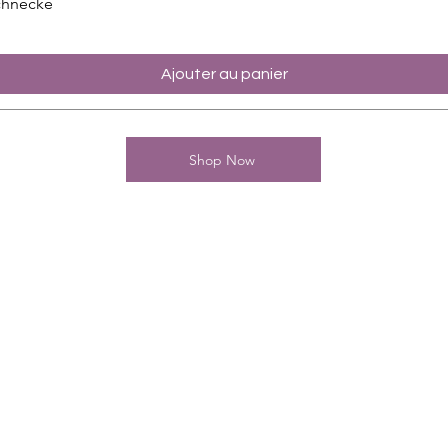
chnecke
Ajouter au panier
Shop Now
Kontakt
Charming-Nails
Thomas Stanelle
Im Seefeld 17
D-63667 Nidda