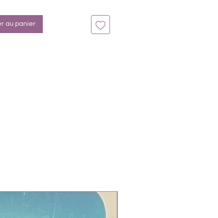
n bis zu 14 Tage
: Aubergine, Weinrot, Silberglitter
er au panier