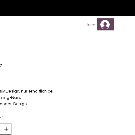
TREUEPROGRAMM
Mehr
Anmelden
27
Prix
siv Design, nur erhältlich bei
ming-Nails
endes Design
elbstklebende Nagelfolien
unterschiedlicher Grösse (8.4mm –
é
*
mm)
lle Nägel geeignet