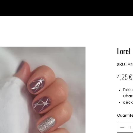
♥ Utilisation
d'IOSS
- Pas de frais d'importation
P GELS
OVERLAYS
UV FOLIEN
MEGASALE
Lorel
SKU : A
4,25 €
Exklu
Char
deck
16 s
von 
Quantit
16.5
Für a