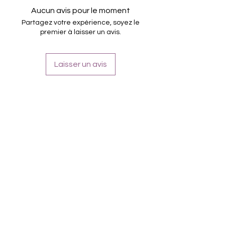
16.5mm)
Aucun avis pour le moment
nur auf einem Träger, keine einzelnen
Partagez votre expérience, soyez le
Schutzfolien mehr
premier à laisser un avis.
verbesserte Qualität
Für alle Nägel geeignet
Halten bis zu 14 Tage
Laisser un avis
Farbe: Magenta, Pink, Weiß, Ombre, Glitter