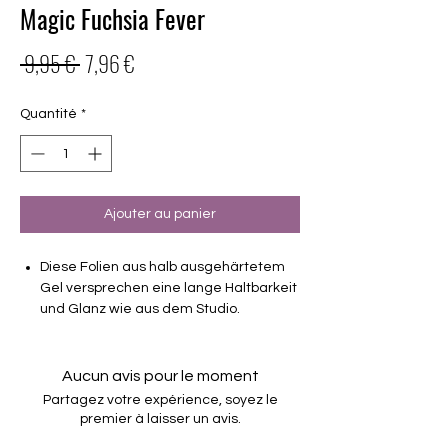
Magic Fuchsia Fever
Prix
Prix
 9,95 € 
7,96 €
original
promotionnel
Quantité
*
Ajouter au panier
Diese Folien aus halb ausgehärtetem
Gel versprechen eine lange Haltbarkeit
und Glanz wie aus dem Studio.
deckend
beidseitig verwendbar
Aucun avis pour le moment
Haltbarkeit 3-4 Wochen ohne Macken
Partagez votre expérience, soyez le
brauchen keinen Unter- oder Überlack
premier à laisser un avis.
müssen unter der Lampe ausgehärtet