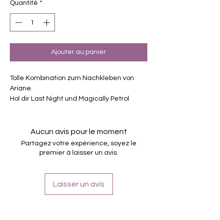
Quantité
*
Ajouter au panier
Tolle Kombination zum Nachkleben von
Ariane.
Hol dir Last Night und Magically Petrol
zusammen zum vergünstigten Preis.
Exklusiv Design, nur erhältlich bei
Charming-Nails
Aucun avis pour le moment
selbstklebende Nagelfolien
Partagez votre expérience, soyez le
von unterschiedlicher Grösse
premier à laisser un avis.
Für alle Nägel geeignet
Halten bis zu 14 Tage
Laisser un avis