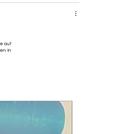
te auf
n. In