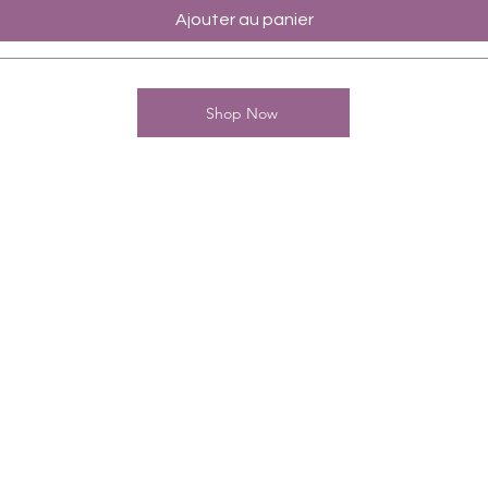
Ajouter au panier
Shop Now
Kontakt
Charming-Nails
Thomas Stanelle
Im Seefeld 17
D-63667 Nidda
Tel.: +49 6043 802042
E-Mail:
info@charming-nails.com