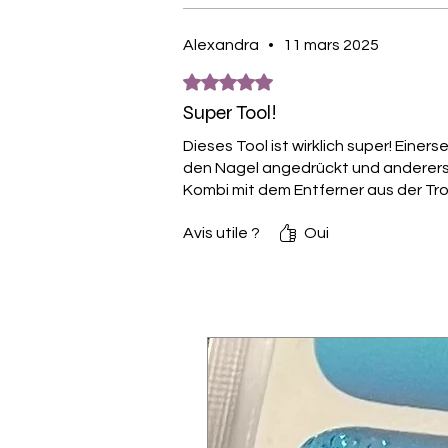
Alexandra
•
11 mars 2025
Noté 5 sur 5.
Super Tool!
Dieses Tool ist wirklich super! Eine
den Nagel angedrückt und anderersei
Kombi mit dem Entferner aus der Tropf
Avis utile ?
Oui