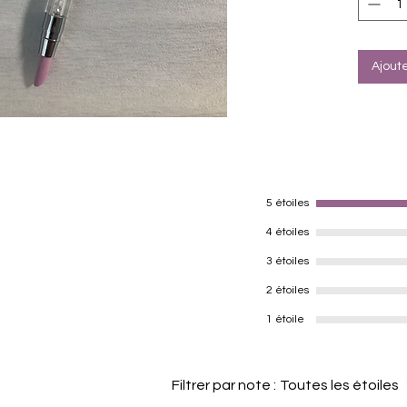
transpa
du disso
côté a 
laquelle
Ajout
facileme
5 étoiles
4 étoiles
3 étoiles
2 étoiles
1 étoile
Filtrer par note :
Toutes les étoiles