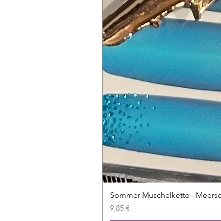
Sommer Muschelkette - Meers
Prix
9,85 €