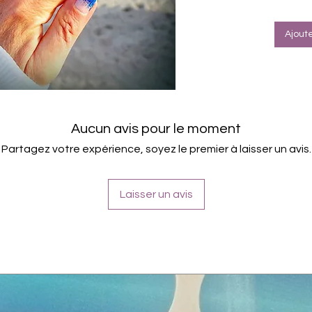
16.5
Für a
Halte
Ajout
Farbe
Inhaltsst
Polyacry
Acetate 
Glycol/T
Aucun avis pour le moment
Triethyl
Acetate
Partagez votre expérience, soyez le premier à laisser un avis.
Laisser un avis