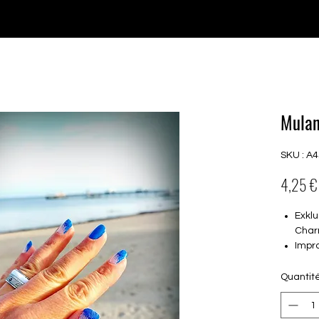
♥ Utilisation
d'IOSS
- Pas de frais d'importation
P GELS
OVERLAYS
UV FOLIEN
MEGASALE
Mulan
SKU : A
4,25 €
Exklu
Char
Impr
(als 
Teilt
Quantit
16 s
von 