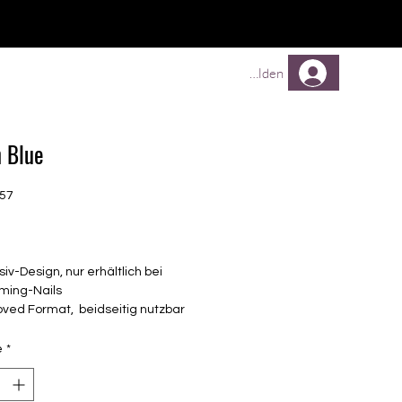
TREUEPROGRAMM
Mehr
Anmelden
 Blue
457
Prix
siv-Design, nur erhältlich bei
ming-Nails
oved Format, beidseitig nutzbar
French oder UNI)
ransparentes Design
é
*
elbstklebende Nagelfolien
unterschiedlicher Grösse (8.4mm –