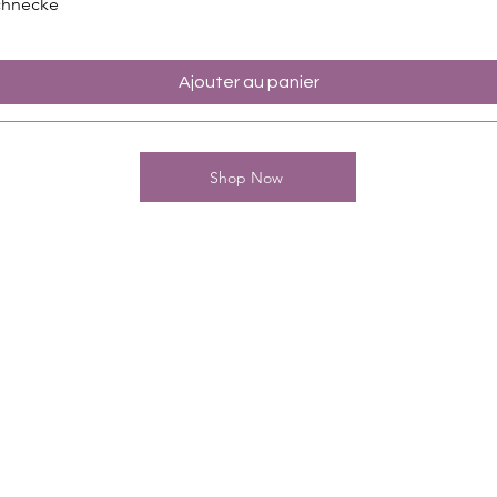
chnecke
Ajouter au panier
Shop Now
Kontakt
Charming-Nails
Thomas Stanelle
Im Seefeld 17
D-63667 Nidda