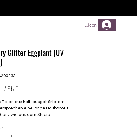
TREUEPROGRAMM
Mehr
Anmelden
ry Glitter Eggplant (UV
)
G200233
Prix
Prix
 
7,96 €
original
promotionnel
e Folien aus halb ausgehärtetem
ersprechen eine lange Haltbarkeit
Glanz wie aus dem Studio.
transparent
é
*
barkeit 3-4 Wochen ohne Macken