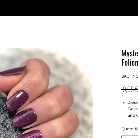
♥ Utilisation
d'IOSS
- Pas de frais d'importation
P GELS
OVERLAYS
UV FOLIEN
MEGASALE
Myste
Folien
SKU : N
 9,95 €
Dies
Gel v
und 
Semi
Quantit
Halt