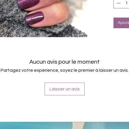
brau
müss
werd
verw
Ajout
20 Fo
Entf
(mit 
getu
immer
Aucun avis pour le moment
Farbe
Partagez votre expérience, soyez le premier à laisser un avis.
Inhal
Polya
Glyce
Laisser un avis
Isopr
Teilw
D&C 
No. 7
Alumi
FD&C 