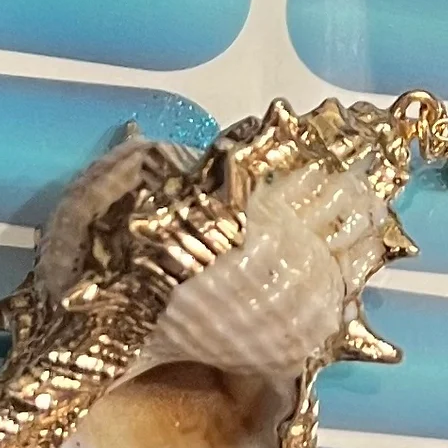
Titan
Bismu
Isobu
Poly