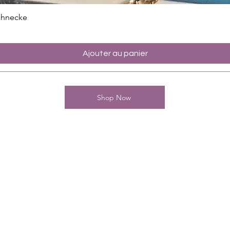
chnecke
Ajouter au panier
Shop Now
Kontakt
Charming-Nails
Thomas Stanelle
Im Seefeld 17
D-63667 Nidda