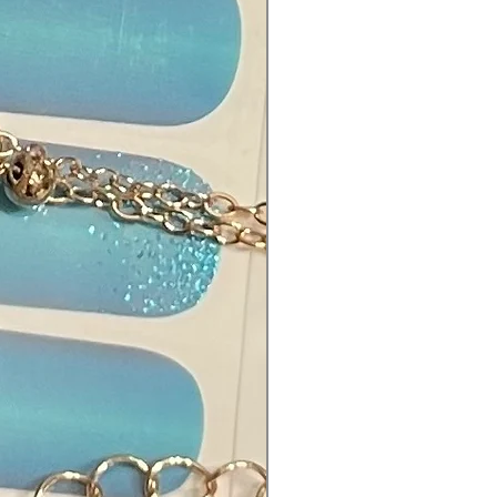
ium Dioxide, Aluminium Powder,
th Oxychloride, Mica,
tylphenoxy, Epoxy Resin,
ethylene Terephthalate, Fragrance.