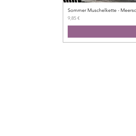
Sommer Muschelkette - Meers
Prix
9,85 €
Shop
Alle Folien
Neu
Sale
Exklusiv