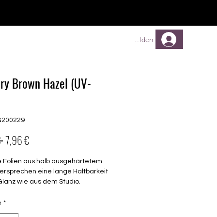
TREUEPROGRAMM
Mehr
Anmelden
ry Brown Hazel (UV-
G200229
Prix
Prix
 
7,96 €
original
promotionnel
e Folien aus halb ausgehärtetem
ersprechen eine lange Haltbarkeit
Glanz wie aus dem Studio.
transparent
é
*
barkeit 3-4 Wochen ohne Macken