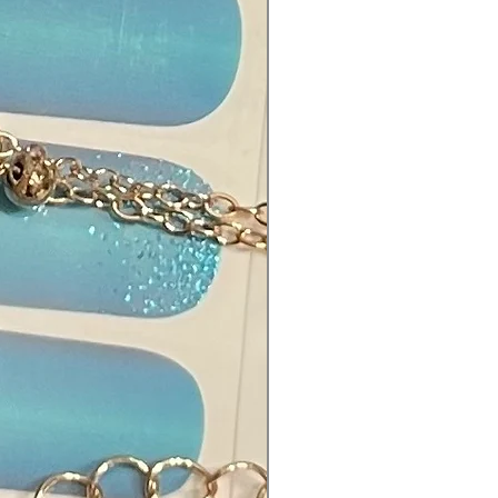
th Oxychloride, Mica,
tylphenoxy, Epoxy Resin,
ethylene Terephthalate, Fragrance.