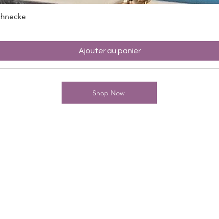
chnecke
Ajouter au panier
Shop Now
Kontakt
Charming-Nails
Thomas Stanelle
Im Seefeld 17
D-63667 Nidda