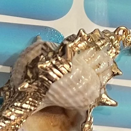
Bismu
Isobu
Poly