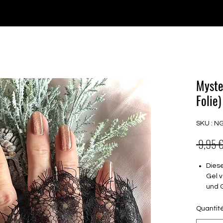
♥ Utilisation
d'IOSS
- Pas de frais d'importation
P GELS
OVERLAYS
UV FOLIEN
MEGASALE
Myste
Folie)
SKU : N
 9,95 €
Dies
Gel v
und 
Semi
Quantit
Halt