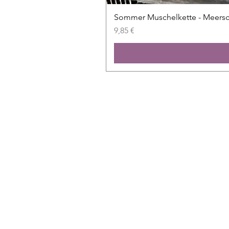
Sommer Muschelkette - Meers
Prix
9,85 €
Shop
Alle Folien
Neu
Sale
Exklusiv