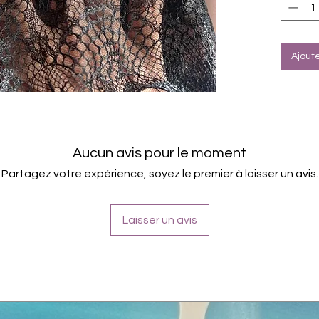
brau
müss
werd
verw
Ajout
20 Fo
Entf
(mit 
getu
immer
Farb
Aucun avis pour le moment
Inhal
Partagez votre expérience, soyez le premier à laisser un avis.
Polya
Glyce
Isopr
Laisser un avis
Teilw
D&C 
No. 7
Alumi
FD&C 
Titan