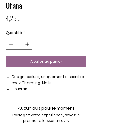
Ohana
Prix
4,25 €
Quantité
*
Ajouter au panier
Design exclusif, uniquement disponible
chez Charming-Nails
Couvrant
16 feuilles d'ongles autocollantes
de différentes tailles (8,4 mm - 16,5
mm)
Aucun avis pour le moment
Convient à tous les ongles
Partagez votre expérience, soyez le
Tenir jusqu'à 14 jours
premier à laisser un avis.