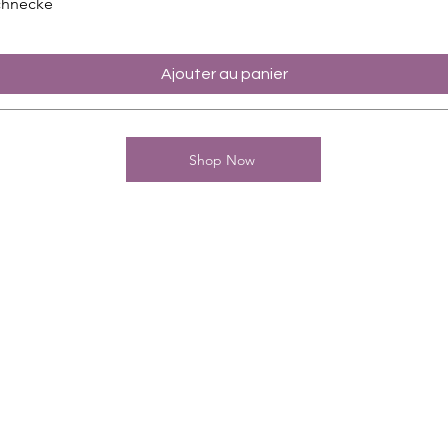
chnecke
Ajouter au panier
Shop Now
Kontakt
Charming-Nails
Thomas Stanelle
Im Seefeld 17
D-63667 Nidda