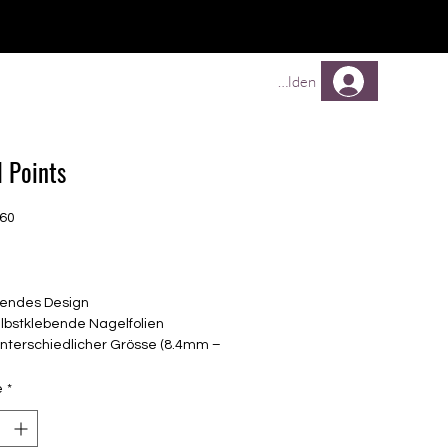
TREUEPROGRAMM
Mehr
Anmelden
l Points
560
Prix
endes Design
elbstklebende Nagelfolien
unterschiedlicher Grösse (8.4mm –
mm)
lle Nägel geeignet
é
*
n bis zu 14 Tage
: Pastel, Bunt, Glimmer