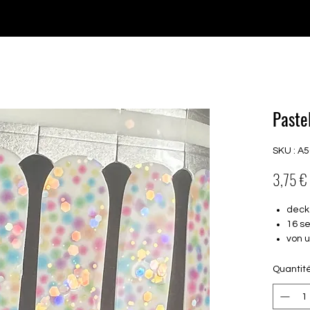
♥ Utilisation
d'IOSS
- Pas de frais d'importation
P GELS
OVERLAYS
UV FOLIEN
MEGASALE
Paste
SKU : A
3,75 €
deck
16 s
von 
16.5
Für a
Quantit
Halte
Farbe