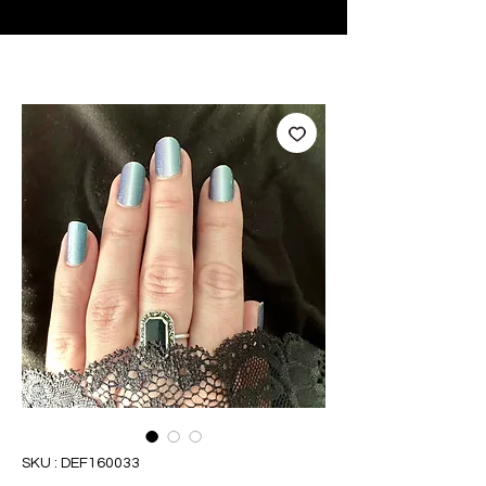
♥ Utilisation
d'IOSS
- Pas de frais d'importation
SKU : DEF160033