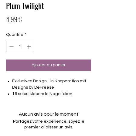
Plum Twilight
Prix
4,99 €
Quantité
*
Ajouter au panier
Exklusives Design - in Kooperation mit
Designs by DeFreese
16 selbstklebende Nagelfolien
von unterschiedlicher Grösse (8.4mm –
16.5mm)
Für alle Nägel geeignet
Aucun avis pour le moment
Halten bis zu 14 Tage
Partagez votre expérience, soyez le
Farbe: Blau-Lila Ombre, Sparkle, Glitter,
premier à laisser un avis.
matt