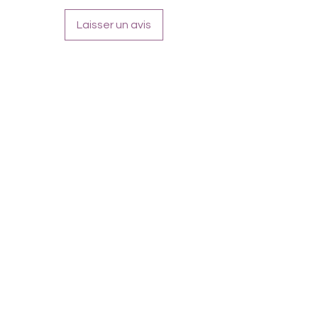
Inhaltsstoffe:
Laisser un avis
Polyacrylic Acid, Polyurethane, Cellulose
Acetate Butyrate, Adipic Acid/Neopentyl,
Glycol/Trimellitic, Anhydride Copolymer,
Triethyl Citrate, Butyl Acetate, Ethyl
Acetate