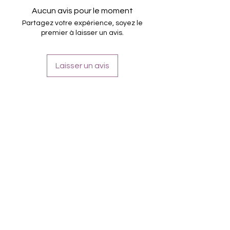
Tenir jusqu'à 14 jours
Aucun avis pour le moment
Partagez votre expérience, soyez le
premier à laisser un avis.
Laisser un avis