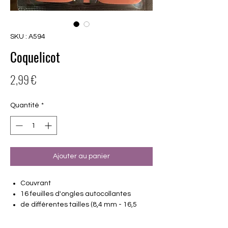
SKU : A594
Coquelicot
Prix
2,99 €
Quantité
*
Ajouter au panier
Couvrant
16 feuilles d'ongles autocollantes
de différentes tailles (8,4 mm - 16,5
mm)
Convient à tous les ongles