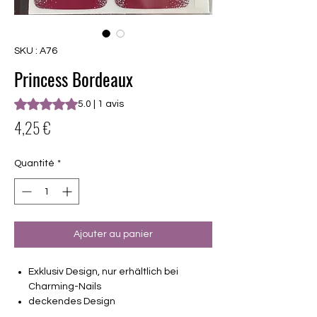
SKU : A76
Princess Bordeaux
La note est de 5.0 sur cinq étoiles selon 1 avis
5.0 | 1 avis
Prix
4,25 €
Quantité
*
Ajouter au panier
Exklusiv Design, nur erhältlich bei
Charming-Nails
deckendes Design
16 selbstklebende Nagelfolien