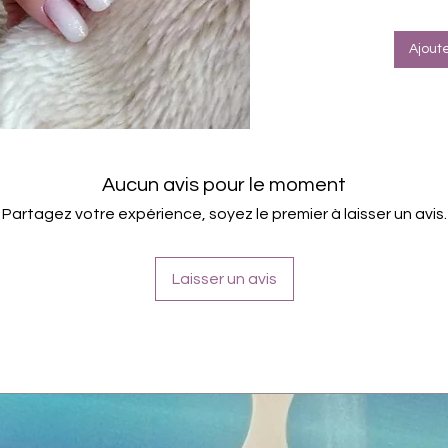
Schu
verbe
Für a
Ajout
Halte
Farbe
Trage
Princ
Aucun avis pour le moment
Partagez votre expérience, soyez le premier à laisser un avis.
Laisser un avis