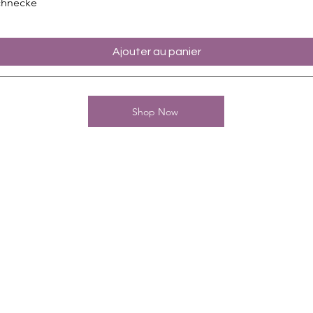
chnecke
Ajouter au panier
Shop Now
Kontakt
Charming-Nails
Thomas Stanelle
Im Seefeld 17
D-63667 Nidda