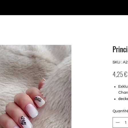
♥ Utilisation
d'IOSS
- Pas de frais d'importation
P GELS
OVERLAYS
UV FOLIEN
MEGASALE
Princ
SKU : A
4,25 €
Exklu
Char
deck
16 se
Quantit
von 
16.5
nur a