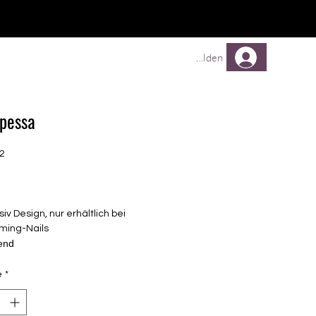
TREUEPROGRAMM
Mehr
Anmelden
ipessa
22
Prix
siv Design, nur erhältlich bei
ming-Nails
end
lbstklebende Nagelfolien
é
unterschiedlicher Grösse (8.4mm –
*
mm)
uf einem Träger, keine einzelnen