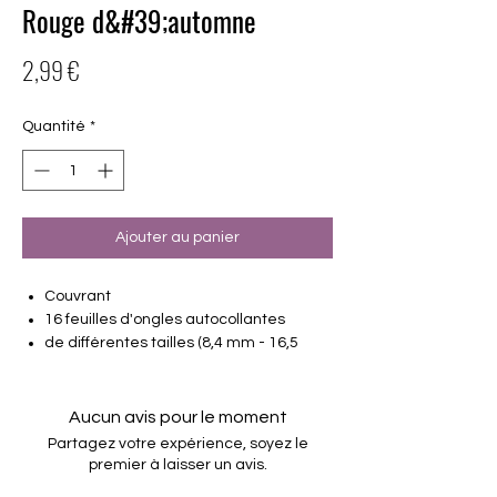
Rouge d&#39;automne
Prix
2,99 €
Quantité
*
Ajouter au panier
Couvrant
16 feuilles d'ongles autocollantes
de différentes tailles (8,4 mm - 16,5
mm)
Convient à tous les ongles
Tenir jusqu'à 14 jours
Aucun avis pour le moment
Partagez votre expérience, soyez le
premier à laisser un avis.