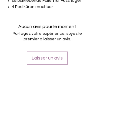
selbstklebende Folien für Fussnägel
4 Pediküren machbar
von unterschiedlicher Grösse (6mm –
17.5mm)
Halten bis zu 14 Tage
Aucun avis pour le moment
Partagez votre expérience, soyez le
premier à laisser un avis.
Laisser un avis