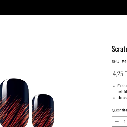
♥ Utilisation
d'IOSS
- Pas de frais d'importation
P GELS
OVERLAYS
UV FOLIEN
MEGASALE
Scrat
SKU : E4
 4,25 €
Exklu
erhäl
deck
16 s
von 
Quantit
16.5
Für a