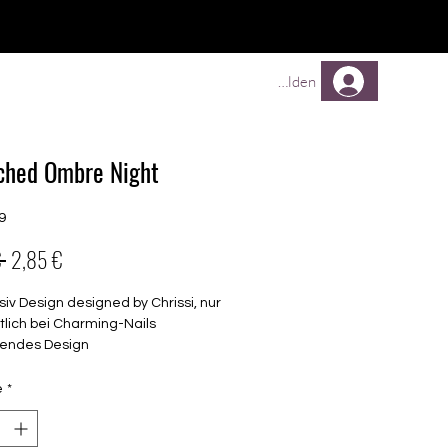
TREUEPROGRAMM
Mehr
Anmelden
ched Ombre Night
9
Prix
Prix
 
2,85 €
original
promotionnel
siv Design designed by Chrissi, nur
tlich bei Charming-Nails
endes Design
elbstklebende Nagelfolien
unterschiedlicher Grösse (8.4mm –
é
*
mm)
lle Nägel geeignet