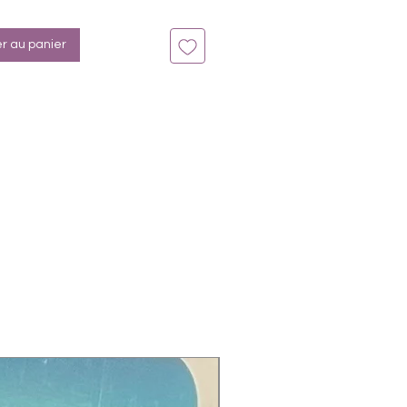
n bis zu 14 Tage
: Schwarz, Glitzer Rot
er au panier