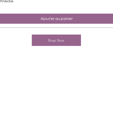
chnecke
Ajouter au panier
Shop Now
Kontakt
Charming-Nails
Thomas Stanelle
Im Seefeld 17
D-63667 Nidda