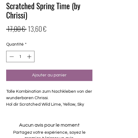
Scratched Spring Time (by
Chrissi)
Prix
Prix
 17,00 € 
13,60 €
original
promotionnel
Quantité
*
Ajouter au panier
Tolle Kombination zum Nachkleben von der
wunderbaren Chrissi.
Hol dir Scratched Wild Lime, Yellow, Sky
blue und Lavendel zusammen zum
vergünstigten Preis.
Exklusiv Design, nur erhältlich bei
Aucun avis pour le moment
Charming-Nails
Partagez votre expérience, soyez le
selbstklebende Nagelfolien