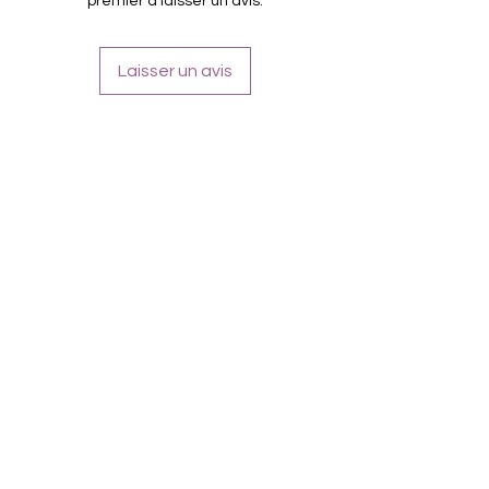
premier à laisser un avis.
von unterschiedlicher Grösse
Für alle Nägel geeignet
Halten bis zu 14 Tage
Laisser un avis
Farbe: Grün, Blau, Violet, Gelb