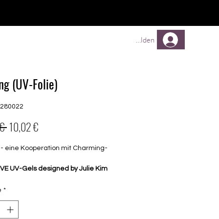
TREUEPROGRAMM
Mehr
Anmelden
ing (UV-Folie)
G280022
Prix
Prix
€ 
10,02 €
original
promotionnel
 - eine Kooperation mit Charming-
VE UV-Gels designed by Julie Kim
tellt in South Korea
é
*
e Folien haben einen Dome und
ere Ränder