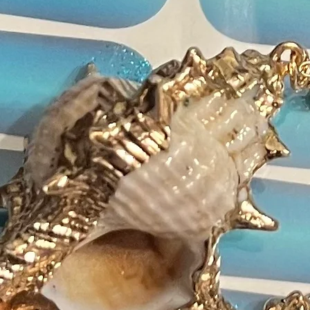
perf
Bitt
auf 
Farbe
Perl
Inhaltsst
• Uretha
Carbona
Triacryl
Monohyd
Hexanedi
(Dimeth
Dimetho
2,4-Die
Benzoyl
2-pyrrol