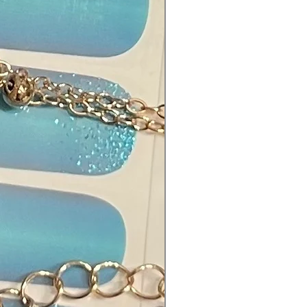
ekte Ergebnisse
e auch die Anwendungshinweise
der Shopseite beachten
: Aqua, Blau, Holo-Mikroglitter,
mutt
offe:
ne Acrylate Resin • Calcium
te • Trimethylolpropane
ate • Dipentaerythritol
roxy Pentaacrylate • 1,6-
ol Diacrylate • Ethyl 4-
ylamino)benzoate • Alpha,Alpha-
xy-alpha-phenylacetophenone •
thyl-9H-thioxanthen-9-one •
benzene • Carbon Black • N-Vinyl-
idone