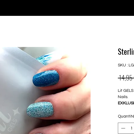
♥ Utilisation
d'IOSS
- Pas de frais d'importation
P GELS
OVERLAYS
UV FOLIEN
MEGASALE
Sterl
SKU : L
 14,95 
Lit GELS
Nails.
EXKLUSI
- herges
Quantit
Dies
dünn