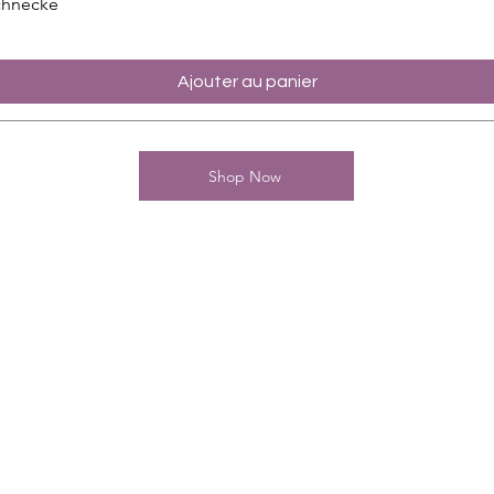
chnecke
Ajouter au panier
Shop Now
Kontakt
Charming-Nails
Thomas Stanelle
Im Seefeld 17
D-63667 Nidda