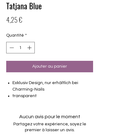
Tatjana Blue
Prix
4,25 €
Quantité
*
Ajouter au panier
Exklusiv Design, nur erhältlich bei
Charming-Nails
transparent
16 selbstklebende Nagelfolien
von unterschiedlicher Grösse (8.4mm –
16.5mm)
Aucun avis pour le moment
nur auf einem Träger, keine einzelnen
Partagez votre expérience, soyez le
Schutzfolien mehr
premier à laisser un avis.
verbesserte Qualität