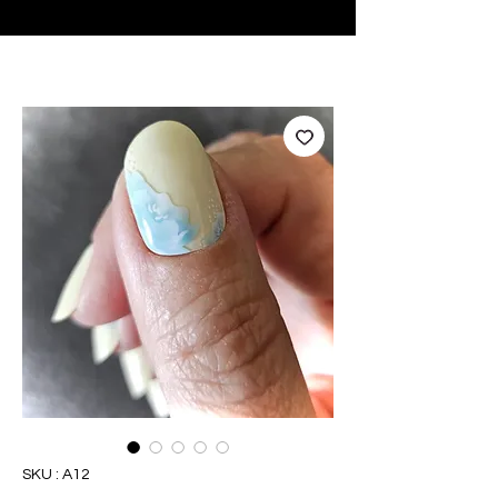
♥ Utilisation
d'IOSS
- Pas de frais d'importation
SKU : A12