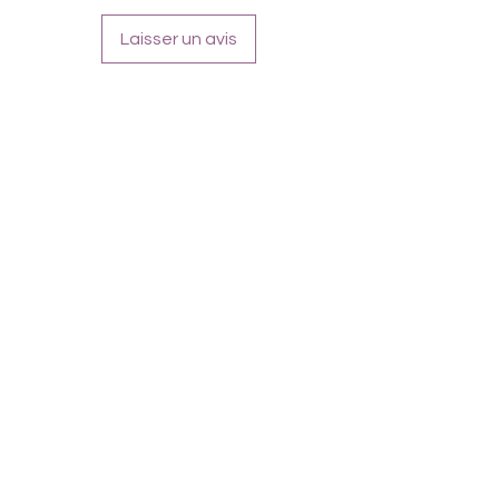
Für alle Nägel geeignet
Halten bis zu 14 Tage
Laisser un avis
Farbe: Blau-Weiß, Overlay