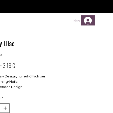
TREUEPROGRAMM
Mehr
Anmelden
y Lilac
70
Prix
Prix
 
3,19 €
original
promotionnel
siv Design, nur erhältlich bei
ming-Nails
endes Design
elbstklebende Nagelfolien
unterschiedlicher Grösse (8.4mm –
é
*
mm)
lle Nägel geeignet