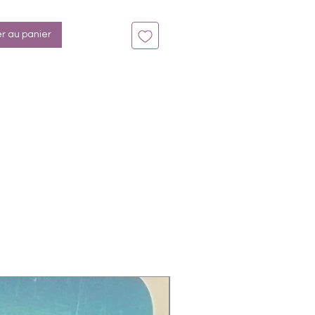
n bis zu 14 Tage
olet, Lila, Silber
er au panier