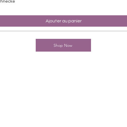
chnecke
Ajouter au panier
Shop Now
Kontakt
Charming-Nails
Thomas Stanelle
Im Seefeld 17
D-63667 Nidda