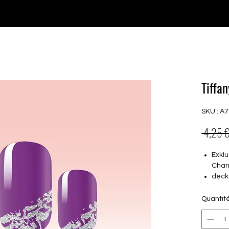
♥ Utilisation
d'IOSS
- Pas de frais d'importation
P GELS
OVERLAYS
UV FOLIEN
MEGASALE
Tiffan
SKU : A
 4,25 €
Exklu
Char
deck
16 s
von 
Quantit
16.5
Für a