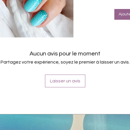
Für a
Halte
Farbe: Tü
Ajout
Aucun avis pour le moment
Partagez votre expérience, soyez le premier à laisser un avis.
Laisser un avis