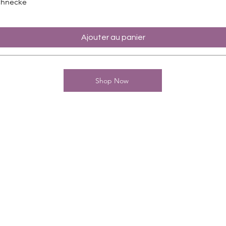
chnecke
Ajouter au panier
Shop Now
Kontakt
Charming-Nails
Thomas Stanelle
Im Seefeld 17
D-63667 Nidda