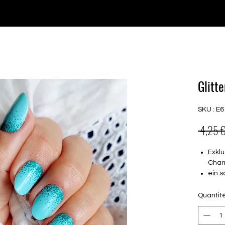
♥ Utilisation
d'IOSS
- Pas de frais d'importation
P GELS
OVERLAYS
UV FOLIEN
MEGASALE
Glitt
SKU : E6
 4,25 €
Exklu
Char
ein 
am N
16 s
Quantit
von 
16.5