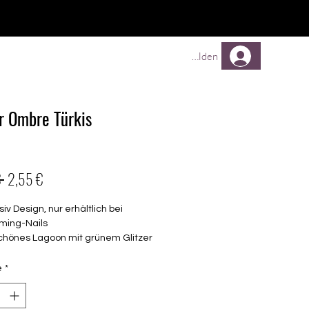
TREUEPROGRAMM
Mehr
Anmelden
er Ombre Türkis
Prix
Prix
 
2,55 €
original
promotionnel
siv Design, nur erhältlich bei
ming-Nails
schönes Lagoon mit grünem Glitzer
agelanfang
elbstklebende Nagelfolien
é
*
unterschiedlicher Grösse (8.4mm –
mm)