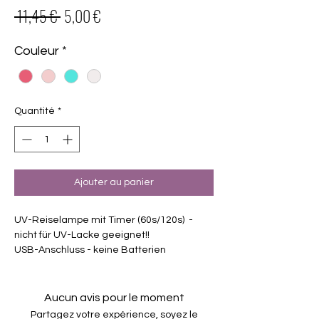
Prix
Prix
 11,45 € 
5,00 €
original
promotionnel
Couleur
*
Quantité
*
Ajouter au panier
UV-Reiselampe mit Timer (60s/120s) -
nicht für UV-Lacke geeignet!!
USB-Anschluss - keine Batterien
erforderlich
6W UV/LED Lampen
CE-zertifiziert
Aucun avis pour le moment
In 4 verschiedenen Farben erhältlich
Partagez votre expérience, soyez le