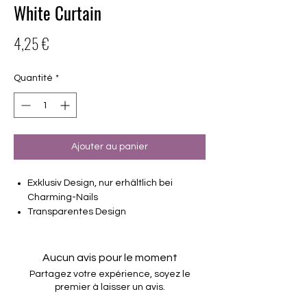
White Curtain
Prix
4,25 €
Quantité
*
Ajouter au panier
Exklusiv Design, nur erhältlich bei
Charming-Nails
Transparentes Design
16 selbstklebende Nagelfolien
von unterschiedlicher Grösse (8.4mm –
16.5mm)
Aucun avis pour le moment
Für alle Nägel geeignet
Partagez votre expérience, soyez le
Halten bis zu 14 Tage
premier à laisser un avis.
Farbe: Transparent, Weiß, Silber