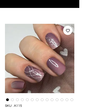
♥ Utilisation
d'IOSS
- Pas de frais d'importation
SKU : A115