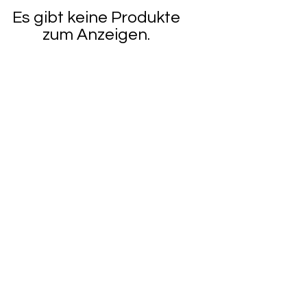
Es gibt keine Produkte
zum Anzeigen.
Kontakt
Charming-Nails
Thomas Stanelle
Im Seefeld 17
D-63667 Nidda
Tel.:
+49 6043 802042
E-Mail:
info@charming-
nails.com
Kontaktformular