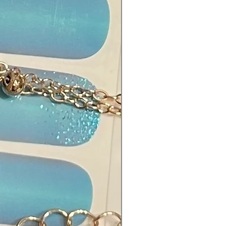
Blue No. 1, Black Iron Oxide,
ium Dioxide, Aluminium Powder,
th Oxychloride, Mica,
tylphenoxy, Epoxy Resin,
ethylene Terephthalate, Fragrance.