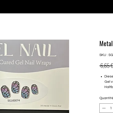
♥ Utilisation
d'IOSS
- Pas de frais d'importation
P GELS
OVERLAYS
UV FOLIEN
MEGASALE
Metal
SKU : S
 6,65 €
Dies
Gel 
Haltb
deck
Quantit
Glei
Folie