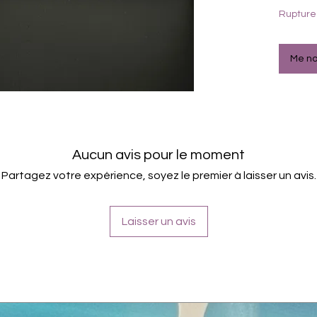
Haltb
Rupture
Mac
brau
müss
Me not
werd
verw
16 Fo
(beka
Entf
(mit 
getu
Aucun avis pour le moment
immer
Partagez votre expérience, soyez le premier à laisser un avis.
Farbe
Inhal
Laisser un avis
Polya
Glyce
Isopr
Teilw
D&C 
No. 7
Alumi