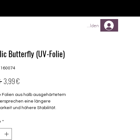
TREUEPROGRAMM
Mehr
Anmelden
lic Butterfly (UV-Folie)
G160074
Prix
Prix
 
3,99 €
original
promotionnel
e Folien aus halb ausgehärtetem
versprechen eine längere
arkeit und höhere Stabilität.
end
é
*
che Grössen wie die normalen 16er
n