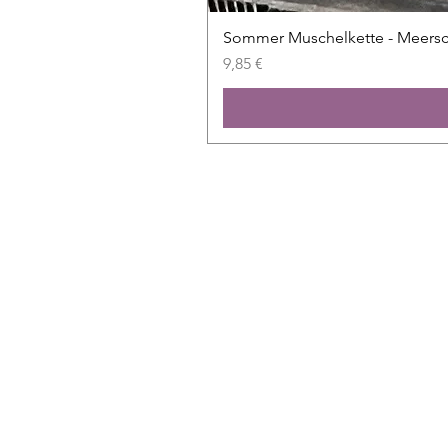
Sommer Muschelkette - Meers
Prix
9,85 €
Shop
Alle Folien
Neu
Sale
Exklusiv