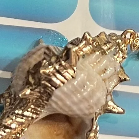
FD&C 
Titan
Bismu
Isobu
Poly