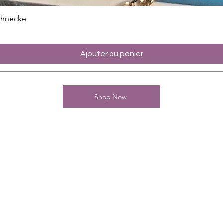
chnecke
Ajouter au panier
Shop Now
Kontakt
Charming-Nails
Thomas Stanelle
Im Seefeld 17
D-63667 Nidda