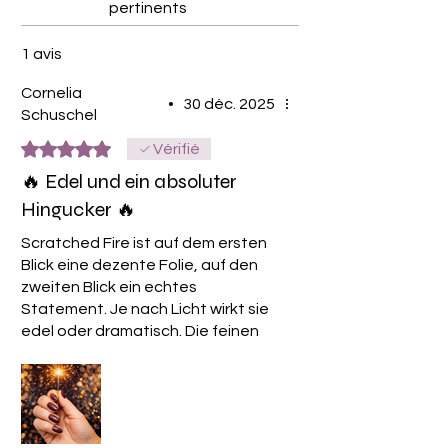
pertinents
1 avis
Cornelia
•
30 déc. 2025
Schuschel
Noté 5 sur 5.
Vérifié
🔥 Edel und ein absoluter
Hingucker 🔥
Scratched Fire ist auf dem ersten
Blick eine dezente Folie, auf den
zweiten Blick ein echtes
Statement. Je nach Licht wirkt sie
edel oder dramatisch. Die feinen
metallischen glitzernden
Strukturen geben Tiefe, sehen
getragen sogar noch besser aus
als auf Fotos.