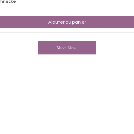
chnecke
Ajouter au panier
Shop Now
Kontakt
Charming-Nails
Thomas Stanelle
Im Seefeld 17
D-63667 Nidda