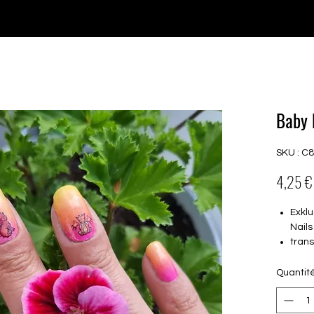
♥ Utilisation
d'IOSS
- Pas de frais d'importation
P GELS
OVERLAYS
UV FOLIEN
MEGASALE
Baby 
SKU : C8
4,25 €
Exklu
Nails
tran
16 s
von 
Quantit
16.5
Für a