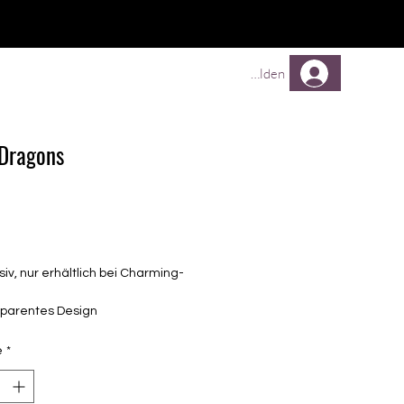
TREUEPROGRAMM
Mehr
Anmelden
Dragons
Prix
siv, nur erhältlich bei Charming-
sparentes Design
elbstklebende Nagelfolien
unterschiedlicher Grösse (8.4mm –
é
*
mm)
lle Nägel geeignet