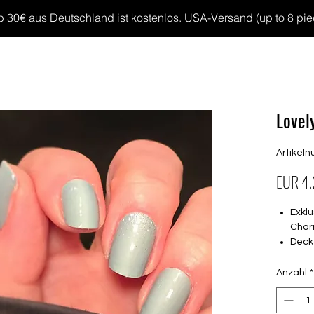
30€ aus Deutschland ist kostenlos. USA-Versand (up to 8 pieces
MP GELS
OVERLAYS
UV FOLIEN
MEGASALE
Lovel
Artikel
EUR 4
Exklu
Char
Deck
16 s
von 
Anzahl
*
16.5
Für a