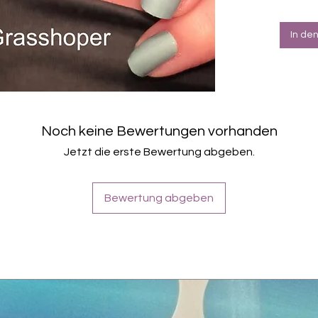
Halte
Farbe: O
In de
Inhaltsst
Polyacry
Acetate 
Glycol/T
Triethyl
Acetate
Noch keine Bewertungen vorhanden
Jetzt die erste Bewertung abgeben.
Bewertung abgeben