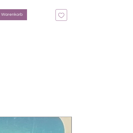
n bis zu 14 Tage
mbre Grün, Silberglitter
n Warenkorb
offe:
lic Acid, Polyurethane, Cellulose
Butyrate, Adipic Acid/Neopenthyl,
rimellitic, Anhydride Copolymer,
 Citrate, Butyl Acetate, Ethyl