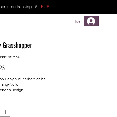
) - no tracking - 5,-
EUR
TREUEPROGRAMM
FAQ
Anmelden
y Grasshopper
nummer: A742
Preis
.25
siv Design, nur erhältlich bei
ming-Nails
endes Design
elbstklebende Nagelfolien
unterschiedlicher Grösse (8.4mm –
mm)
lle Nägel geeignet