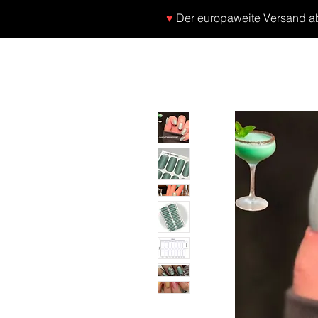
♥
Der europaweite Versand ab 
SHOP
NEU/NEW
GOTHIC-GIRL
NO LA