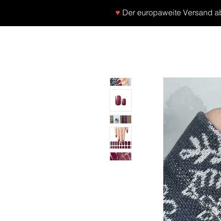
♥
Der europaweite Versand ab 
SHOP
NEU/NEW
GOTHIC-GIRL
NO LA