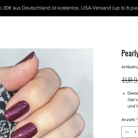
30€ aus Deutschland ist kostenlos. USA-Versand (up to 8 pieces
MP GELS
OVERLAYS
UV FOLIEN
MEGASALE
Pearl
Artikel
 EUR 9
Dies
Gel v
und 
Halt
Anzahl
*
brau
müss