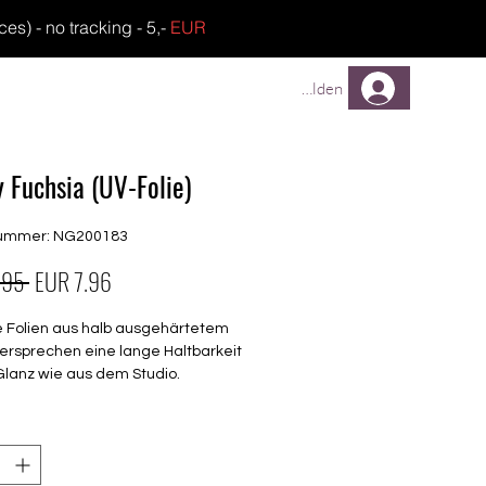
) - no tracking - 5,-
EUR
TREUEPROGRAMM
FAQ
Anmelden
y Fuchsia (UV-Folie)
nummer: NG200183
Standardpreis
Sale-
.95 
EUR 7.96
Preis
e Folien aus halb ausgehärtetem
ersprechen eine lange Haltbarkeit
Glanz wie aus dem Studio.
barkeit 3-4 Wochen ohne Macken
chen keinen Unter- oder Überlack
en unter der Lampe ausgehärtet