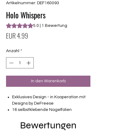
Artikelnummer: DEF160093
Holo Whispers
Das Rating beträgt 5.0 von fünf Sternen, basierend auf 1 Be
5.0 | 1 Bewertung
Preis
EUR 4.99
Anzahl
*
In den Warenkorb
Exklusives Design - in Kooperation mit
Designs by DeFreese
16 selbstklebende Nagelfolien
Teiltransparentes Design - Overlay
Bewertungen
von unterschiedlicher Grösse (8.4mm –
16.5mm)