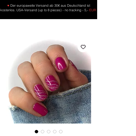
♥
Der europaweite Versand ab 30€ aus Deutschland ist
kostenlos. USA-Versand (up to 8 pieces) - no tracking - 5,-
EUR